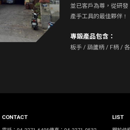
並已客戶為尊，從研發
產手工具的最佳夥伴
！
專鍛產品包含：
板手 / 葫蘆柄 / F柄 
CONTACT
LIST